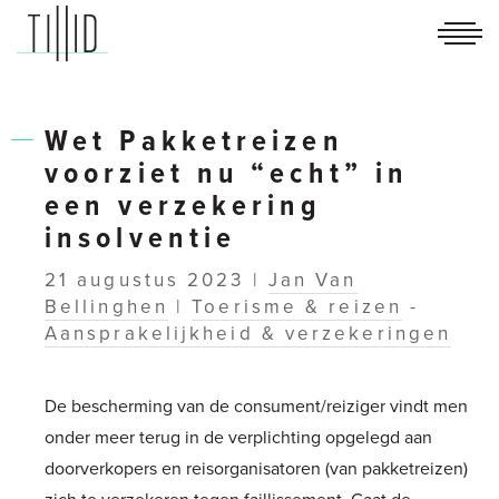
TILLID
advocaten
Wet Pakketreizen
voorziet nu “echt” in
een verzekering
insolventie
21 augustus 2023 |
Jan Van
Bellinghen
|
Toerisme & reizen
-
Aansprakelijkheid & verzekeringen
De bescherming van de consument/reiziger vindt men
onder meer terug in de verplichting opgelegd aan
doorverkopers en reisorganisatoren (van pakketreizen)
zich te verzekeren tegen faillissement. Gaat de