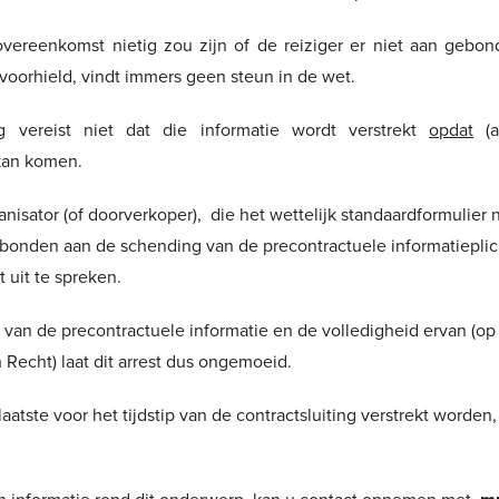
overeenkomst nietig zou zijn of de reiziger er niet aan gebon
voorhield, vindt immers geen steun in de wet.
g vereist niet dat die informatie wordt verstrekt
opdat
(a
kan komen.
anisator (of doorverkoper), die het wettelijk standaardformulier n
bonden aan de schending van de precontractuele informatieplich
t uit te spreken.
ng van de precontractuele informatie en de volledigheid ervan (o
echt) laat dit arrest dus ongemoeid.
aatste voor het tijdstip van de contractsluiting verstrekt worden
en informatie rond dit onderwerp, kan u contact opnemen met