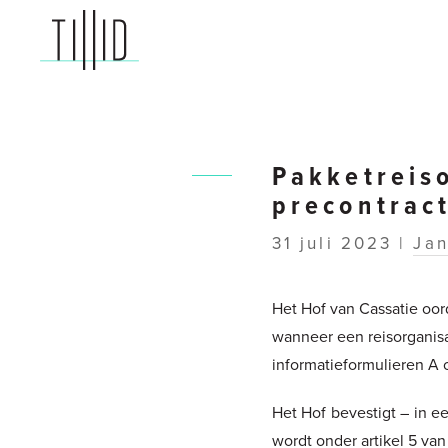
TILLID
advocaten
Pakketreis
precontrac
31 juli 2023 |
Jan
Het Hof van Cassatie oor
wanneer een reisorganisa
informatieformulieren A o
Het Hof bevestigt – in e
wordt onder artikel 5 va