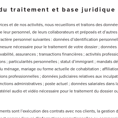
 du traitement et base juridique
ices et de nos activités, nous recueillons et traitons des donné
e leur personnel, de leurs collaborateurs et préposés et d’autre
ractère personnel suivantes : données d’identification personne
 mesure nécessaire pour le traitement de votre dossier ; données d
vabilité, assurances ; transactions financières ; activités profess
ns ; particularités personnelles ; statut d’immigrant ; mandats dé
u ménage, mariage ou forme actuelle de cohabitation ; affiliation
ons professionnelles ; données judiciaires relatives aux inculpa
nctions administratives ; poste actuel ; données salariales dans 
atériel audio et vidéo nécessaire pour le traitement du dossier 
ements sont l’exécution des contrats avec nos clients, la gestion de