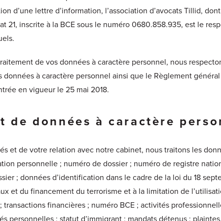
ion d’une lettre d’information, l’association d’avocats Tillid, dont
 21, inscrite à la BCE sous le numéro 0680.858.935, est le resp
uels.
u traitement de vos données à caractère personnel, nous respecto
s données à caractère personnel ainsi que le Règlement général 
ntrée en vigueur le 25 mai 2018.
nt de données à caractère perso
tés et de votre relation avec notre cabinet, nous traitons les do
ation personnelle ; numéro de dossier ; numéro de registre nati
ssier ; données d’identification dans le cadre de la loi du 18 sep
x et du financement du terrorisme et à la limitation de l’utilisa
s ; transactions financières ; numéro BCE ; activités professionne
ités personnelles ; statut d’immigrant ; mandats détenus ; plaintes