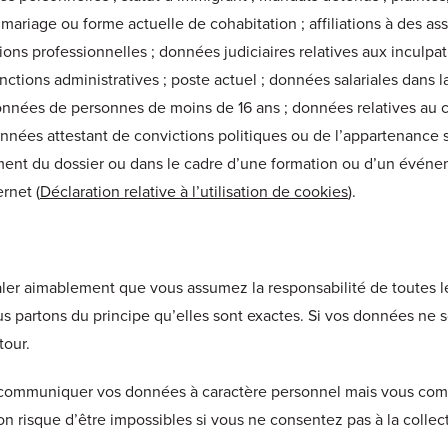
riage ou forme actuelle de cohabitation ; affiliations à des ass
ons professionnelles ; données judiciaires relatives aux inculpa
nctions administratives ; poste actuel ; données salariales dans 
données de personnes de moins de 16 ans ; données relatives au
données attestant de convictions politiques ou de l’appartenance 
ement du dossier ou dans le cadre d’une formation ou d’un évé
ernet (
Déclaration relative à l’utilisation de cookies
).
aler aimablement que vous assumez la responsabilité de toutes 
partons du principe qu’elles sont exactes. Si vos données ne so
tour.
 communiquer vos données à caractère personnel mais vous comp
ion risque d’être impossibles si vous ne consentez pas à la colle