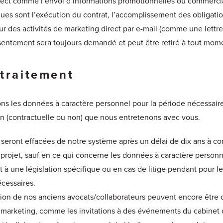
irect comme l’envoi d’informations promotionnelles ou commercial
ques sont l’exécution du contrat, l’accomplissement des obligati
our des activités de marketing direct par e-mail (comme une lettre
entement sera toujours demandé et peut être retiré à tout mom
 traitement
ns les données à caractère personnel pour la période nécessaire
ion (contractuelle ou non) que nous entretenons avec vous.
seront effacées de notre système après un délai de dix ans à comp
u projet, sauf en ce qui concerne les données à caractère perso
 une législation spécifique ou en cas de litige pendant pour l
cessaires.
tion de nos anciens avocats/collaborateurs peuvent encore être 
 marketing, comme les invitations à des événements du cabinet 