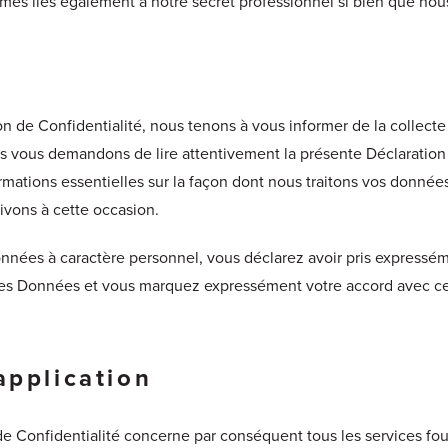
es liés également à notre secret professionnel si bien que nous
on de Confidentialité, nous tenons à vous informer de la collect
s vous demandons de lire attentivement la présente Déclaration
ormations essentielles sur la façon dont nous traitons vos donnée
ivons à cette occasion.
nées à caractère personnel, vous déclarez avoir pris expressé
des Données et vous marquez expressément votre accord avec cell
application
de Confidentialité concerne par conséquent tous les services fou